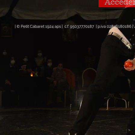
Accéder
| © Petit Cabaret 1924 aps | c.f. 95037770187 | p.iva 02846180186 |