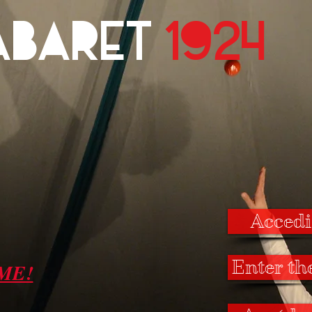
CABARET
1924
Accedi 
Enter th
ME!