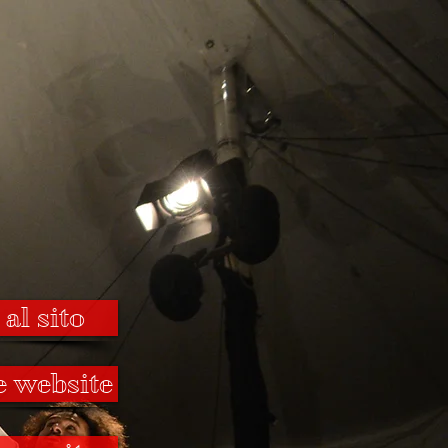
al sito
e website